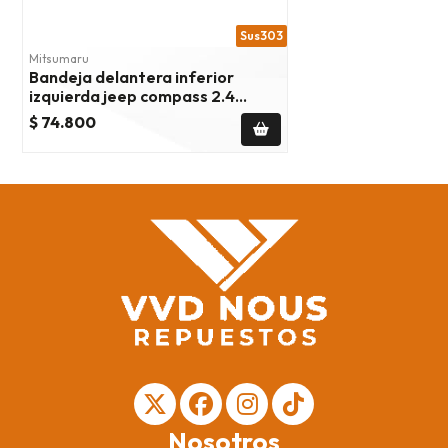
Sus303
Mitsumaru
Bandeja delantera inferior
izquierda jeep compass 2.4
2007/2017
$ 74.800
Nosotros