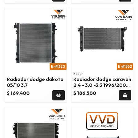
Enf1320
Enf1352
Reach
Radiador dodge dakota
Radiador dodge caravan
05/10 3.7
2.4 - 3.0 -3.3 1996/2000
enf1352
$ 169.400
$ 186.500