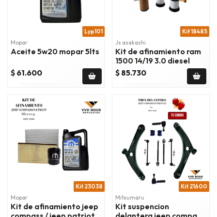
Lyp101
Kit 18485
Mopar
Js asakashi
Aceite 5w20 mopar 5lts
Kit de afinamiento ram
1500 14/19 3.0 diesel
$ 61.600
$ 85.730
Kit 23038
Kit 21600
Mopar
Mitsumaru
Kit de afinamiento jeep
Kit suspencion
compass / jeep patriot /
delantera jeep compass