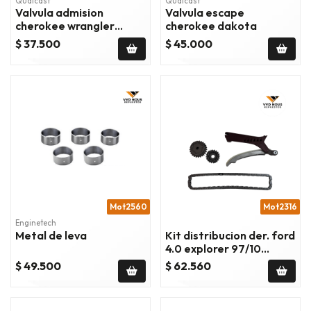
Qualcast
Qualcast
Valvula admision
Valvula escape
cherokee wrangler
cherokee dakota
dakota medida 0.15
$ 37.500
$ 45.000
Mot2560
Mot2316
Enginetech
Metal de leva
Kit distribucion der. ford
4.0 explorer 97/10
mustang 05/10 ranger
$ 49.500
$ 62.560
01/11