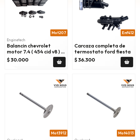
Mot207
Enf412
Enginetech
Balancin chevrolet
Carcaza completa de
motor 7.4 ( 454 cid v8 ) x
termostato ford fiesta
unid
$ 30.000
$ 36.300
Mot3912
Mot4013