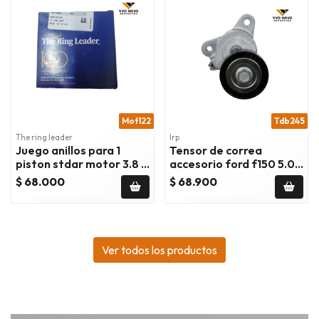
Mot122
Tdb245
The ring leader
Irp
Juego anillos para 1
Tensor de correa
piston stdar motor 3.8 -
accesorio ford f150 5.0
3.5
2011/2023 ford mustang
$ 68.000
$ 68.900
2011/2017
Ver todos los productos