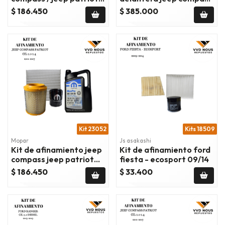
dodge caliber 07/10
patriot dodge caliber
$ 186.450
$ 385.000
2007-2017
Kit 23052
Kits 18509
Mopar
Js asakashi
Kit de afinamiento jeep
Kit de afinamiento ford
compass jeep patriot
fiesta - ecosport 09/14
dodge caliber 11/17
$ 186.450
$ 33.400