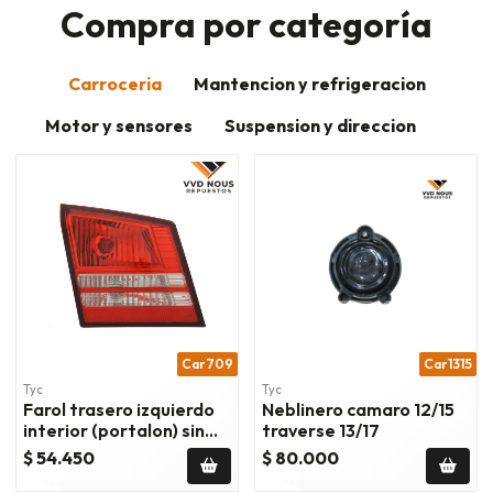
Compra por categoría
Carroceria
Mantencion y refrigeracion
Motor y sensores
Suspension y direccion
Car709
Car1315
Tyc
Tyc
Farol trasero izquierdo
Neblinero camaro 12/15
interior (portalon) sin
traverse 13/17
led dodge journey 09/20
$ 54.450
$ 80.000