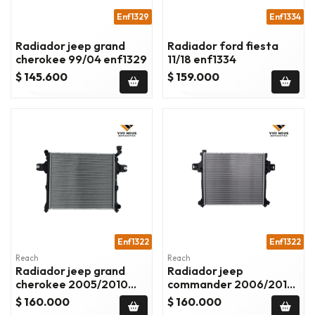
Enf1329
Enf1334
Radiador jeep grand
Radiador ford fiesta
cherokee 99/04 enf1329
11/18 enf1334
$ 145.600
$ 159.000
Enf1322
Enf1322
Reach
Reach
Radiador jeep grand
Radiador jeep
cherokee 2005/2010
commander 2006/2010
enf1322
enf1322
$ 160.000
$ 160.000