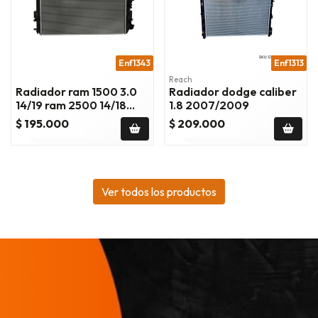
Enf1343
Enf1313
Reach
Radiador ram 1500 3.0
Radiador dodge caliber
14/19 ram 2500 14/18
1.8 2007/2009
enf1343
$ 195.000
$ 209.000
Ver todos los productos