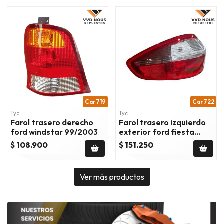
Car719
Car722
Tyc
Tyc
Farol trasero derecho
Farol trasero izquierdo
ford windstar 99/2003
exterior ford fiesta
sedan 2013/
$ 108.900
$ 151.250
Ver más productos