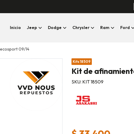
Inicio
Jeep
Dodge
Chrysler
Ram
Ford
- ecosport 09/14
Kits 18509
Kit de afinamient
SKU: KIT 18509
$ 33.400