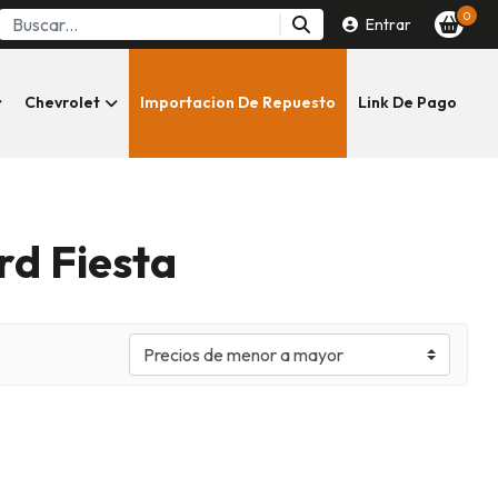
0
Entrar
Chevrolet
Importacion De Repuesto
Link De Pago
rd Fiesta