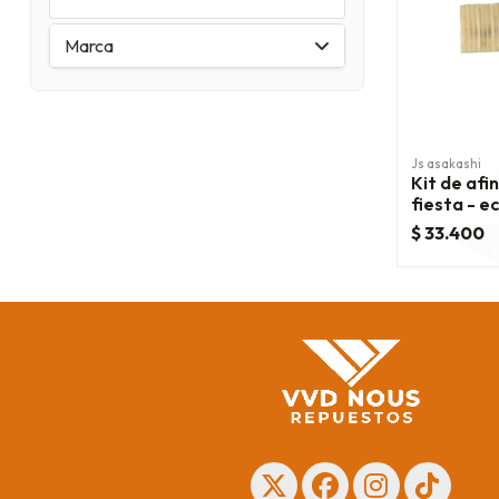
Marca
Js asakashi
Kit de afi
fiesta - e
$ 33.400