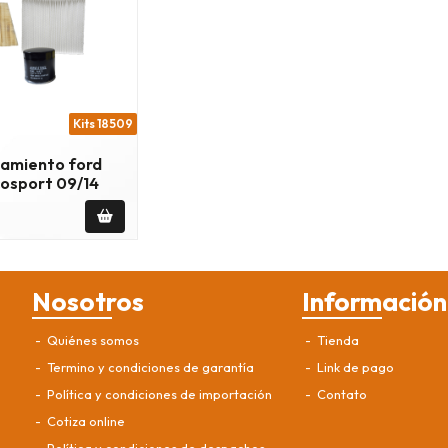
Kits 18509
namiento ford
cosport 09/14
Nosotros
Información
Quiénes somos
Tienda
Termino y condiciones de garantía
Link de pago
Política y condiciones de importación
Contato
Cotiza online
Política y condiciones de despachos