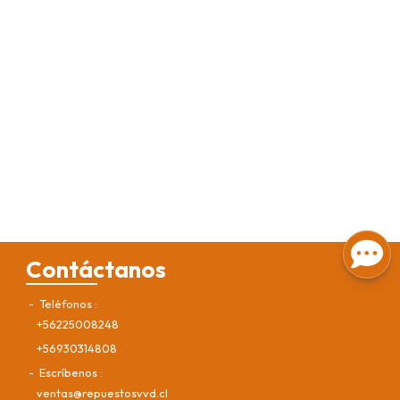
Contáctanos
Teléfonos
+56225008248
+56930314808
Escríbenos
ventas@repuestosvvd.cl