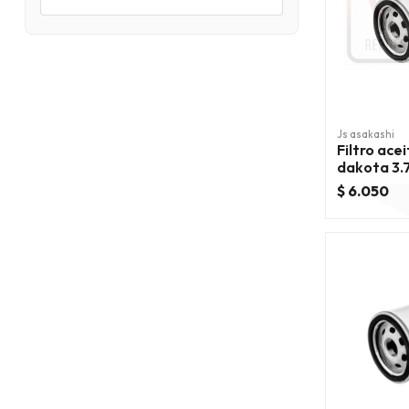
Js asakashi
Filtro ace
dakota 3.
$ 6.050