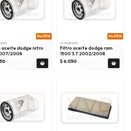
Mot1516
Mot1516
kashi
Js asakashi
o aceite dodge nitro
Filtro aceite dodge ram
2007/2008
1500 3.7 2002/2008
050
$ 6.050