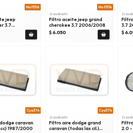
Mot1516
Mot1516
Js asakashi
Js asa
ite jeep
Filtro aceite jeep grand
Filtr
r 3.7
cherokee 3.7 2006/2008
3.7 
08
$ 6.050
$ 6.
Cya374
Cya374
Js asakashi
Js asa
e dodge caravan
Filtro aire dodge grand
Filtr
 cc) 1987/2000
caravan (todas las cil.)
2.0 -