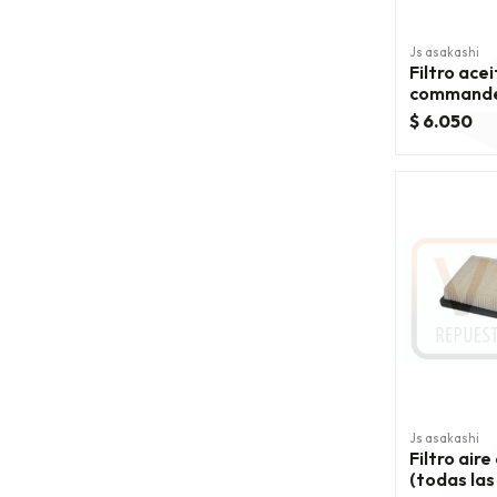
Js asakashi
Filtro ace
commande
2006/20
$ 6.050
Js asakashi
Filtro air
(todas las