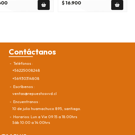
.600
$ 16.900
Contáctanos
Teléfonos
+56225008248
+56930314808
Escríbenos
ventas@repuestosvvd.cl
Encuentranos
10 de julio huamachuco 895, santiago.
Horarios: Lun a Vie 09:15 a 18:00hrs
Sáb 10:00 a 14:00hrs