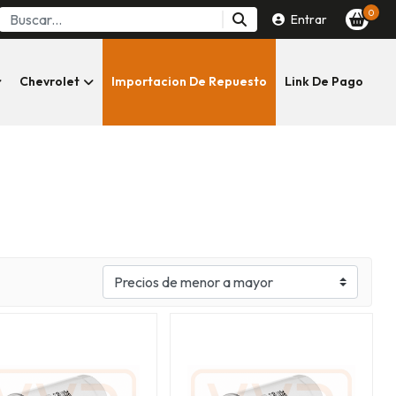
0
Entrar
Chevrolet
Importacion De Repuesto
Link De Pago