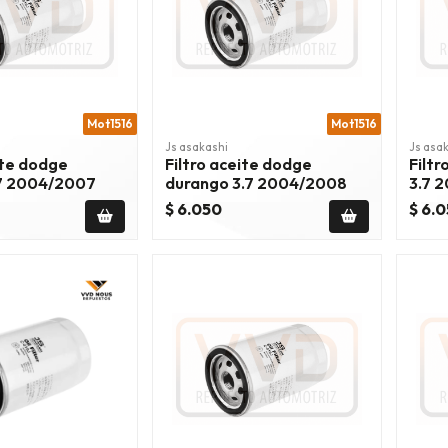
Mot1516
Mot1516
Js asakashi
Js asa
ite dodge
Filtro aceite dodge
Filtr
7 2004/2007
durango 3.7 2004/2008
3.7 
$ 6.050
$ 6.