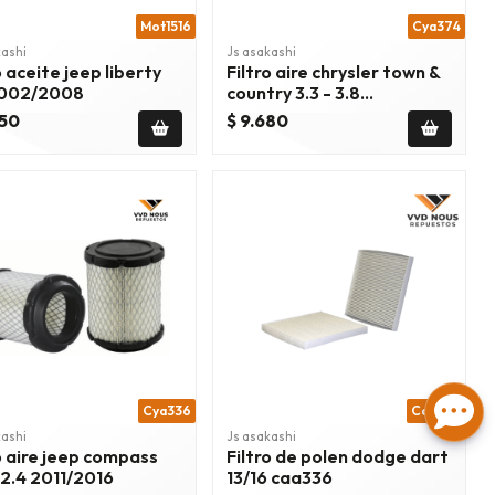
Mot1516
Cya374
kashi
Js asakashi
o aceite jeep liberty
Filtro aire chrysler town &
2002/2008
country 3.3 - 3.8
1996/2000
050
$ 9.680
Cya336
Caa336
kashi
Js asakashi
o aire jeep compass
Filtro de polen dodge dart
 2.4 2011/2016
13/16 caa336