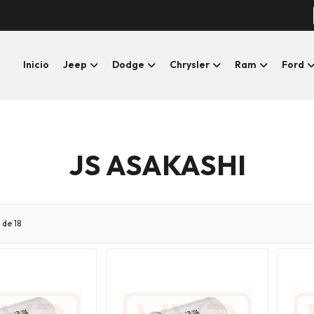
Inicio
Jeep
Dodge
Chrysler
Ram
Ford
JS ASAKASHI
 de 18