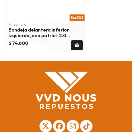
Sus303
Mitsumaru
Bandeja delantera inferior
izquierda jeep patriot 2.0
2007/2017
$ 74.800