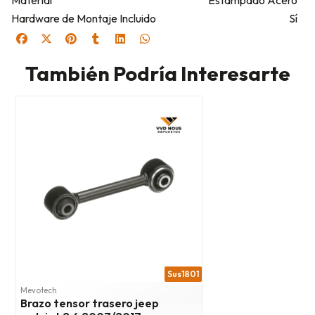
Material
Estampado Acero
Hardware de Montaje Incluido
Sí
También Podría Interesarte
Sus1801
Mevotech
Brazo tensor trasero jeep