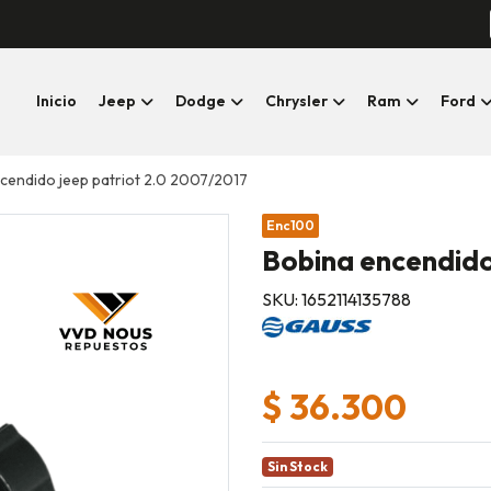
Inicio
Jeep
Dodge
Chrysler
Ram
Ford
cendido jeep patriot 2.0 2007/2017
Enc100
Bobina encendido
SKU: 1652114135788
$ 36.300
Sin Stock