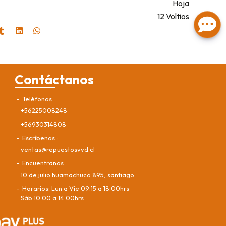
Hoja
12 Voltios
Contáctanos
Teléfonos
+56225008248
+56930314808
Escríbenos
ventas@repuestosvvd.cl
Encuentranos
10 de julio huamachuco 895, santiago.
Horarios: Lun a Vie 09:15 a 18:00hrs
Sáb 10:00 a 14:00hrs