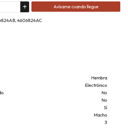
Avísame cuando llegue
606824AB, 4606824AC
Hembra
Electrónico
do
No
No
Sí
Macho
3