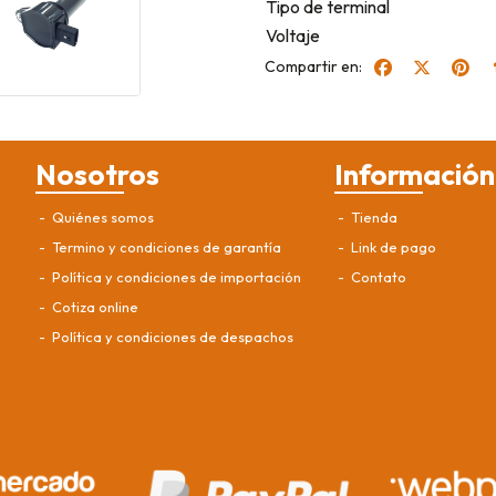
Tipo de terminal
Voltaje
Compartir en:
Nosotros
Información
Quiénes somos
Tienda
Termino y condiciones de garantía
Link de pago
Política y condiciones de importación
Contato
Cotiza online
Política y condiciones de despachos