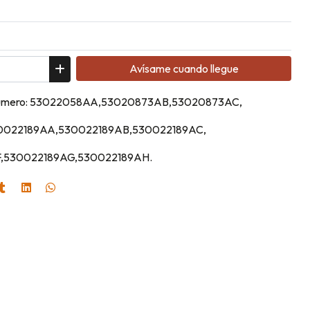
Avísame cuando llegue
l Numero: 53022058AA,53020873AB,53020873AC,
30022189AA,530022189AB,530022189AC,
,530022189AG,530022189AH.