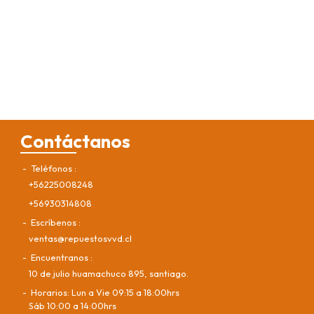
Contáctanos
Teléfonos
+56225008248
+56930314808
Escríbenos
ventas@repuestosvvd.cl
Encuentranos
10 de julio huamachuco 895, santiago.
Horarios: Lun a Vie 09:15 a 18:00hrs
Sáb 10:00 a 14:00hrs