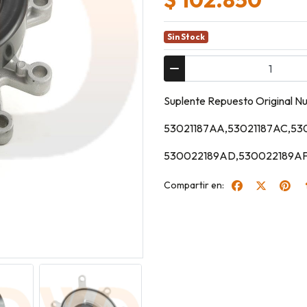
Sin Stock
Suplente Repuesto Origina
53021187AA,53021187AC,5
530022189AD,530022189AF
Compartir en: