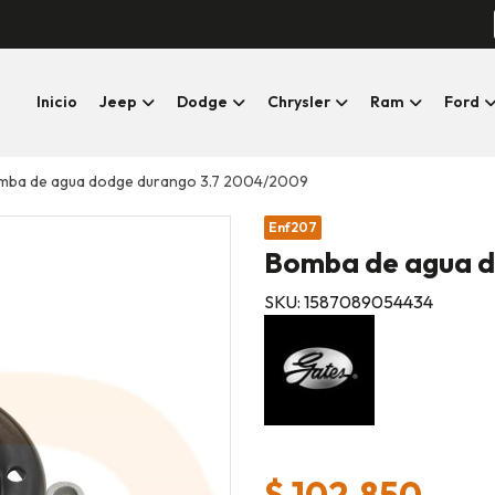
Inicio
Jeep
Dodge
Chrysler
Ram
Ford
mba de agua dodge durango 3.7 2004/2009
Enf207
Bomba de agua d
SKU: 1587089054434
$ 102.850