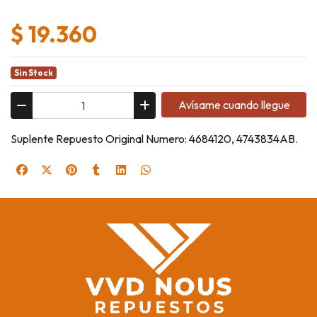
$ 19.360
Sin Stock
Avísame cuando llegue
Suplente Repuesto Original Numero: 4684120, 4743834AB.