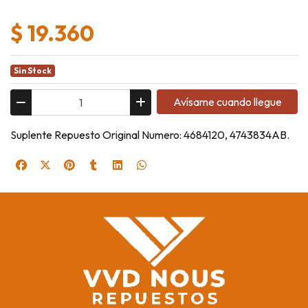
$ 19.360
Sin Stock
Avísame cuando llegue
Suplente Repuesto Original Numero: 4684120, 4743834AB.