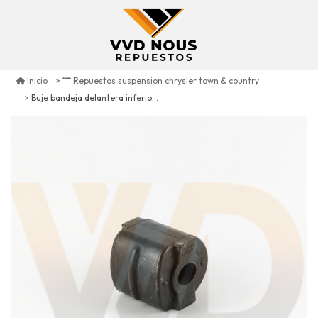
Inicio
Repuestos suspension chrysler town & country
Buje bandeja delantera inferior detras chrysler town & country 3.3 1996/2007