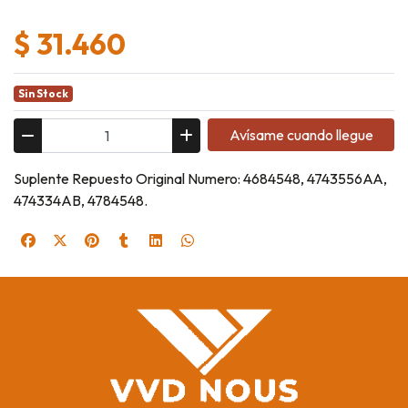
$ 31.460
Sin Stock
Avísame cuando llegue
Suplente Repuesto Original Numero: 4684548, 4743556AA,
474334AB, 4784548.