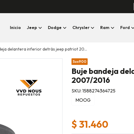
Inicio
Jeep
Dodge
Chrysler
Ram
Ford
ja delantera inferior detrás jeep patriot 2007/2016
Sus900
Buje bandeja dela
2007/2016
SKU: 1588274364725
MOOG
$ 31.460