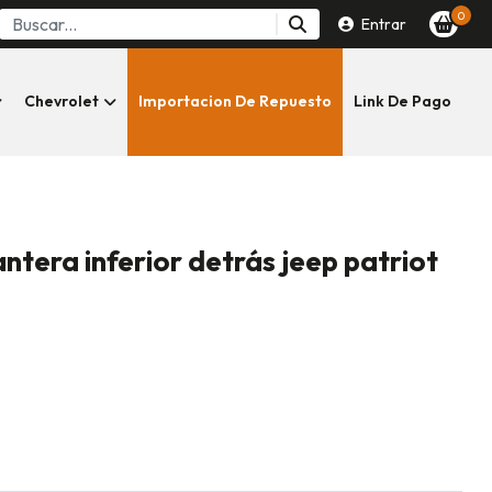
0
Entrar
Chevrolet
Importacion De Repuesto
Link De Pago
ntera inferior detrás jeep patriot