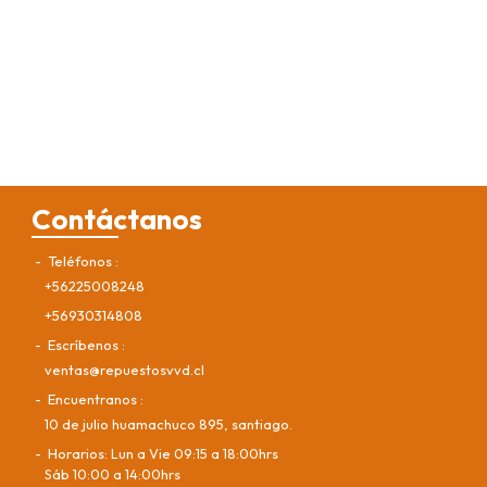
Contáctanos
Teléfonos
+56225008248
+56930314808
Escríbenos
ventas@repuestosvvd.cl
Encuentranos
10 de julio huamachuco 895, santiago.
Horarios: Lun a Vie 09:15 a 18:00hrs
Sáb 10:00 a 14:00hrs