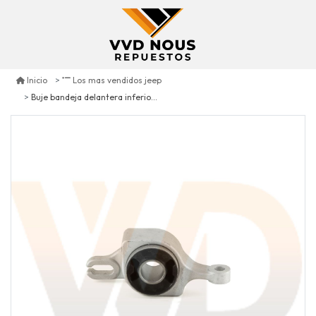
Inicio
Los mas vendidos jeep
Buje bandeja delantera inferior trasero izquierdo jeep grand cherokee 3.6 2011/2015