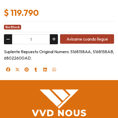
$ 119.790
Sin Stock
Avísame cuando llegue
Suplente Repuesto Original Numero: 5168158AA, 5168158AB,
68022600AD.