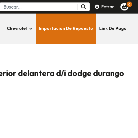
0
Entrar
Chevrolet
Importacion De Repuesto
Link De Pago
erior delantera d/i dodge durango