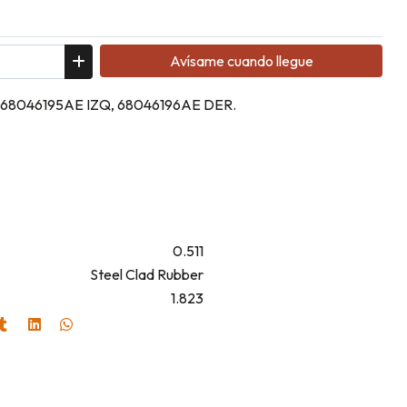
Avísame cuando llegue
s: 68046195AE IZQ, 68046196AE DER.
0.511
Steel Clad Rubber
1.823