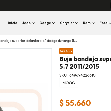
Inicio
Jeep
Dodge
Chrysler
Ram
Ford
andeja superior delantera d/i dodge durango 5.7 2011/2015
Sus1002
Buje bandeja sup
5.7 2011/2015
SKU: 1649694226610
MOOG
$ 55.660