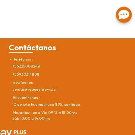
Contáctanos
Teléfonos
+56225008248
+56930314808
Escríbenos
ventas@repuestosvvd.cl
Encuentranos
10 de julio huamachuco 895, santiago.
Horarios: Lun a Vie 09:15 a 18:00hrs
Sáb 10:00 a 14:00hrs