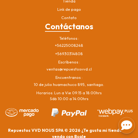
Tienda
Link de pago
Contato
Contáctanos
Teléfonos
+56225008248
+56930314808
Escríbenos
ventas@repuestosvvd.cl
Encuentranos
10 de julio huamachuco 895, santiago.
Horarios: Lun a Vie 09:15 a 18:00hrs
Sáb 10:00 a 14:00hrs
Repuestos VVD NOUS SPA © 2026
¿Te gusta mi tienda? Yo
vendo con
Bsale