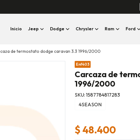
Inicio
Jeep
Dodge
Chrysler
Ram
Ford
caza de termostato dodge caravan 3.3 1996/2000
Enf403
Carcaza de term
1996/2000
SKU: 1587784817283
4SEASON
$ 48.400