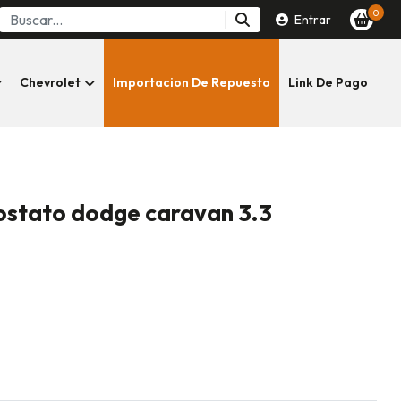
0
Entrar
Chevrolet
Importacion De Repuesto
Link De Pago
ostato dodge caravan 3.3