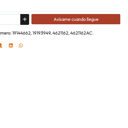
Avísame cuando llegue
umero: 19144662, 19193949, 4621162, 4621162AC.