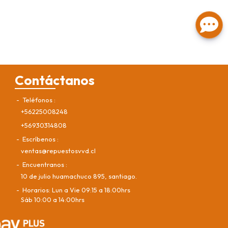
Contáctanos
Teléfonos
+56225008248
+56930314808
Escríbenos
ventas@repuestosvvd.cl
Encuentranos
10 de julio huamachuco 895, santiago.
Horarios: Lun a Vie 09:15 a 18:00hrs
Sáb 10:00 a 14:00hrs