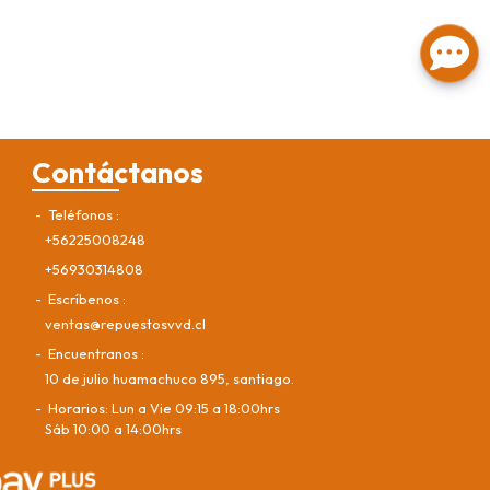
Contáctanos
Teléfonos
+56225008248
+56930314808
Escríbenos
ventas@repuestosvvd.cl
Encuentranos
10 de julio huamachuco 895, santiago.
Horarios: Lun a Vie 09:15 a 18:00hrs
Sáb 10:00 a 14:00hrs