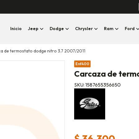
Inicio
Jeep
Dodge
Chrysler
Ram
Ford
a de termostato dodge nitro 3.7 2007/2011
Enf400
Carcaza de termo
SKU: 1587655356650
$ 36.300