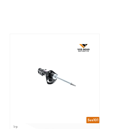
Sus101
Irp