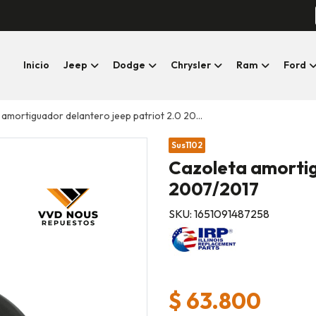
Inicio
Jeep
Dodge
Chrysler
Ram
Ford
mortiguador delantero jeep patriot 2.0 2007/2017
Sus1102
Cazoleta amortig
2007/2017
SKU: 1651091487258
$ 63.800