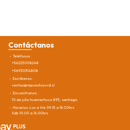
Contáctanos
Teléfonos
+56225008248
+56930314808
Escríbenos
ventas@repuestosvvd.cl
Encuentranos
10 de julio huamachuco 895, santiago.
Horarios: Lun a Vie 09:15 a 18:00hrs
Sáb 10:00 a 14:00hrs