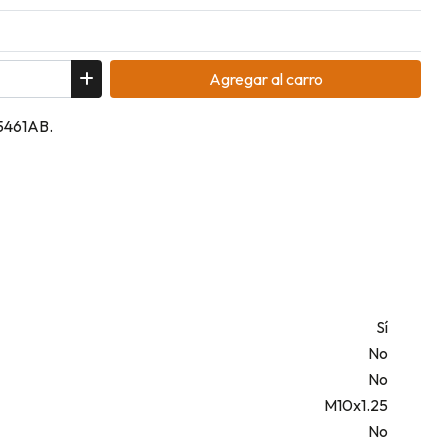
Agregar
al carro
85461AB.
Sí
No
No
M10x1.25
No