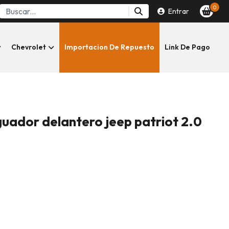
0
Entrar
Chevrolet
Importacion De Repuesto
Link De Pago
uador delantero jeep patriot 2.0