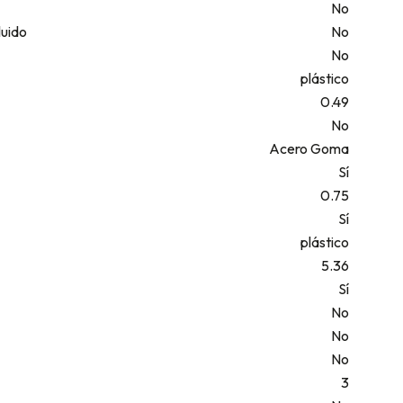
No
luido
No
No
plástico
0.49
No
Acero Goma
Sí
0.75
Sí
plástico
5.36
Sí
No
No
No
3