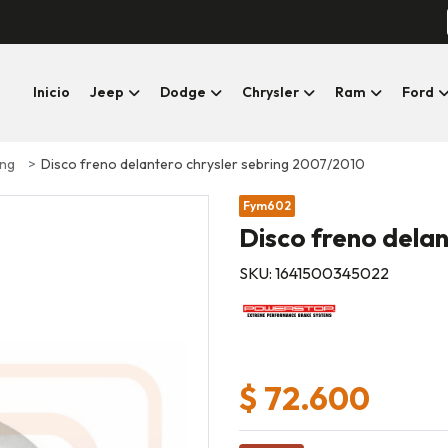
Inicio
Jeep
Dodge
Chrysler
Ram
Ford
Disco freno delantero chrysler sebring 2007/2010
ing
Fym602
Disco freno dela
SKU: 1641500345022
$ 72.600