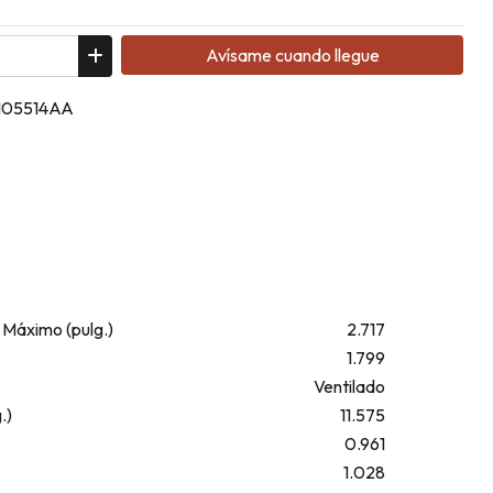
Avísame cuando llegue
 5105514AA
 Máximo (pulg.)
2.717
1.799
Ventilado
.)
11.575
0.961
1.028