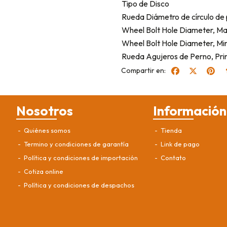
Tipo de Disco
Rueda Diámetro de círculo de 
Wheel Bolt Hole Diameter, Ma
Wheel Bolt Hole Diameter, Mi
Rueda Agujeros de Perno, Pri
Compartir en:
Nosotros
Información
Quiénes somos
Tienda
Termino y condiciones de garantía
Link de pago
Política y condiciones de importación
Contato
Cotiza online
Política y condiciones de despachos