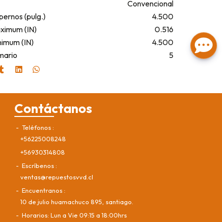
Convencional
pernos (pulg.)
4.500
ximum (IN)
0.516
nimum (IN)
4.500
mario
5
Contáctanos
Teléfonos
+56225008248
+56930314808
Escríbenos
ventas@repuestosvvd.cl
Encuentranos
10 de julio huamachuco 895, santiago.
Horarios: Lun a Vie 09:15 a 18:00hrs