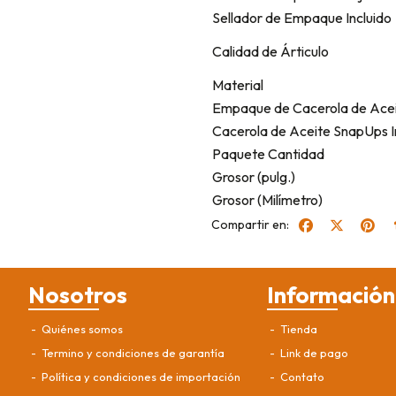
Sellador de Empaque Incluido
Calidad de Árticulo
Material
Empaque de Cacerola de Acei
Cacerola de Aceite SnapUps I
Paquete Cantidad
Grosor (pulg.)
Grosor (Milímetro)
Compartir en:
Nosotros
Información
Quiénes somos
Tienda
Termino y condiciones de garantía
Link de pago
Política y condiciones de importación
Contato