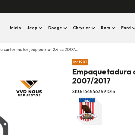
Inicio
Jeep
Dodge
Chrysler
Ram
Ford
carter motor jeep patriot 2.4 cc 2007/2017
Mot901
Empaquetadura ca
2007/2017
SKU: 1645463591015