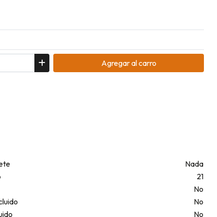
Agregar
al carro
ete
Nada
o
21
No
cluido
No
uido
No