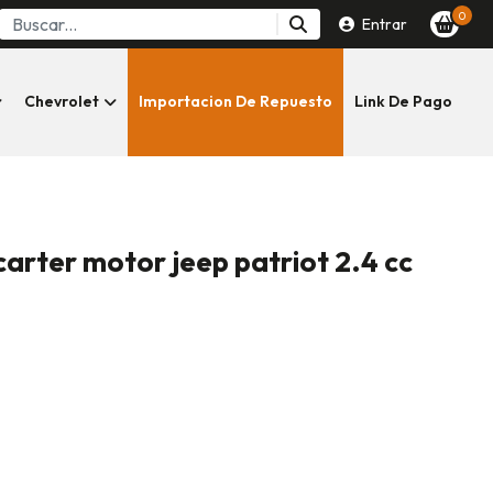
0
Entrar
Chevrolet
Importacion De Repuesto
Link De Pago
rter motor jeep patriot 2.4 cc