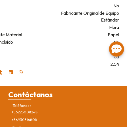
No
Fabricante Original de Equipo
Estándar
Fibra
te Material
Papel
ncluido
No
1
0.1
2.54
Contáctanos
Teléfonos
+56225008248
+56930314808