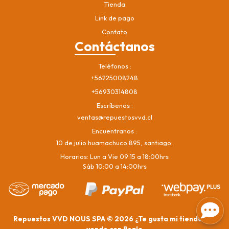
Tienda
Link de pago
Contato
Contáctanos
Teléfonos
+56225008248
+56930314808
Escríbenos
ventas@repuestosvvd.cl
Encuentranos
10 de julio huamachuco 895, santiago.
Horarios: Lun a Vie 09:15 a 18:00hrs
Sáb 10:00 a 14:00hrs
Repuestos VVD NOUS SPA © 2026
¿Te gusta mi tienda? Yo