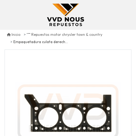
Inicio
Repuestos motor chrysler town & country
Empaquetadura culata derecha chrysler town & country 3.3 2001/2010