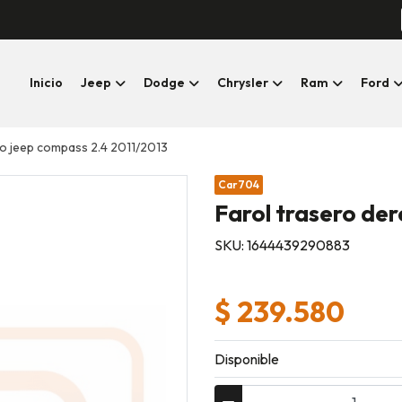
Inicio
Jeep
Dodge
Chrysler
Ram
Ford
o jeep compass 2.4 2011/2013
Car704
Farol trasero de
SKU: 1644439290883
$ 239.580
Disponible