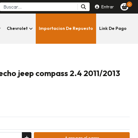
0
Entrar
Chevrolet
Importacion De Repuesto
Link De Pago
recho jeep compass 2.4 2011/2013
Agregar
al carro