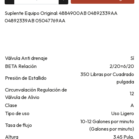
Suplente Equipo Original: 4884900AB 04892339AA
04892339AB 05047769AA
Válvula Anti drenaje
Sí
BETA Relación
2/20=6/20
350 Libras por Cuadrado
Presión de Estallido
pulgada
Circunvalación Regulación de
12
Válvula de Alivio
Clase
A
Tipo de uso
Uso Ligero
10-12 Galones por minuto
Tasa de flujo
(Galones por minuto)
Altura
3.45 Pulg.