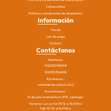
Cotiza online
Política y condiciones de despachos
Información
Tienda
Link de pago
Contato
Contáctanos
Teléfonos
+56225008248
+56930314808
Escríbenos
ventas@repuestosvvd.cl
Encuentranos
10 de julio huamachuco 895, santiago.
Horarios: Lun a Vie 09:15 a 18:00hrs
Sáb 10:00 a 14:00hrs