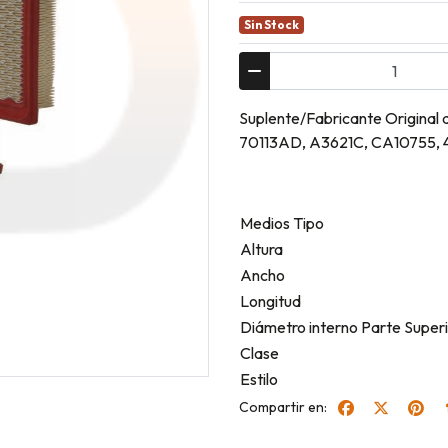
Sin Stock
Suplente/Fabricante Origina
70113AD, A3621C, CA10755, 
Medios Tipo
Altura
Ancho
Longitud
Diámetro interno Parte Super
Clase
Estilo
Compartir en: