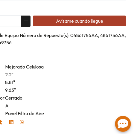
Avísame cuando llegue
l de Equipo Número de Repuesto(s): 04861756AA, 4861756AA,
49756
Mejorado Celulosa
2.2"
8.81"
9.63"
ior
Cerrado
A
Panel Filtro de Aire