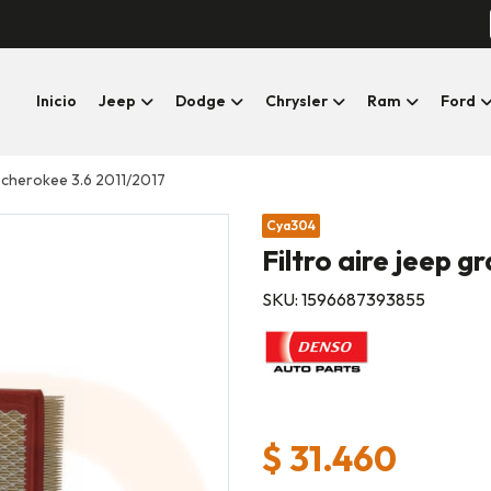
Inicio
Jeep
Dodge
Chrysler
Ram
Ford
d cherokee 3.6 2011/2017
Cya304
Filtro aire jeep 
SKU: 1596687393855
$ 31.460