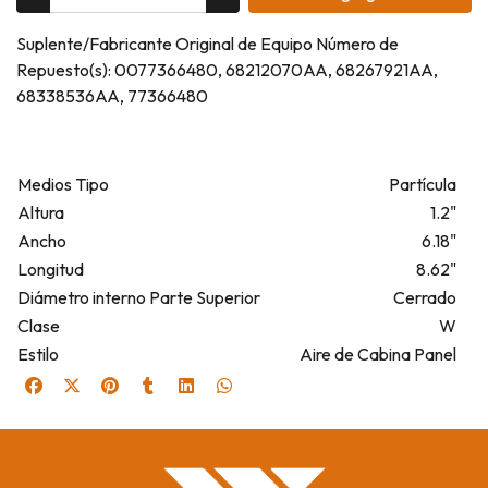
Suplente/Fabricante Original de Equipo Número de
Repuesto(s): 0077366480, 68212070AA, 68267921AA,
68338536AA, 77366480
Medios Tipo
Partícula
Altura
1.2"
Ancho
6.18"
Longitud
8.62"
Diámetro interno Parte Superior
Cerrado
Clase
W
Estilo
Aire de Cabina Panel