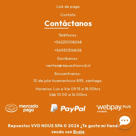
Link de pago
Contato
Contáctanos
Teléfonos
+56225008248
+56930314808
Escríbenos
ventas@repuestosvvd.cl
Encuentranos
10 de julio huamachuco 895, santiago.
Horarios: Lun a Vie 09:15 a 18:00hrs
Sáb 10:00 a 14:00hrs
Repuestos VVD NOUS SPA © 2026
¿Te gusta mi tienda? Yo
vendo con
Bsale