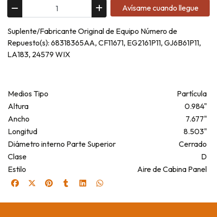
Avísame cuando llegue
Suplente/Fabricante Original de Equipo Número de
Repuesto(s): 68318365AA, CF11671, EG2161P11, GJ6B61P11,
LA183, 24579 WIX
Medios Tipo
Partícula
Altura
0.984"
Ancho
7.677"
Longitud
8.503"
Diámetro interno Parte Superior
Cerrado
Clase
D
Estilo
Aire de Cabina Panel