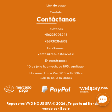
Link de pago
Contato
Contáctanos
Teléfonos
+56225008248
+56930314808
Escríbenos
ventas@repuestosvvd.cl
Encuentranos
10 de julio huamachuco 895, santiago.
Horarios: Lun a Vie 09:15 a 18:00hrs
Sáb 10:00 a 14:00hrs
Repuestos VVD NOUS SPA © 2026
¿Te gusta mi tienda? Yo
vendo con
Bsale