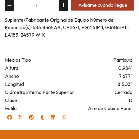
Avísame cuando llegue
Suplente/Fabricante Original de Equipo Número de
Repuesto(s): 68318365AA, CF11671, EG2161P11, GJ6B61P11,
LA183, 24579 WIX
Medios Tipo
Partícula
Altura
0.984"
Ancho
7.677"
Longitud
8.503"
Diámetro interno Parte Superior
Cerrado
Clase
D
Estilo
Aire de Cabina Panel