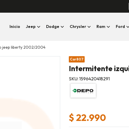
Inicio
Jeep
Dodge
Chrysler
Ram
Ford
do jeep liberty 2002/2004
Car807
Intermitente izqu
SKU: 1596420418291
$ 22.990