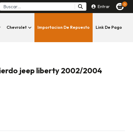
0
Entrar
Chevrolet
Importacion De Repuesto
Link De Pago
ierdo jeep liberty 2002/2004