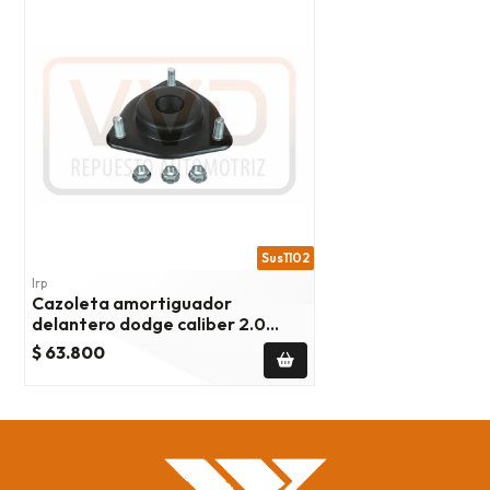
Sus1102
Irp
Cazoleta amortiguador
delantero dodge caliber 2.0
2007/2012
$ 63.800