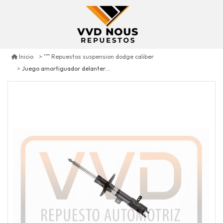
Inicio
Repuestos suspension dodge caliber
Juego amortiguador delantero (d-i) dodge caliber 2.0 2007/2012