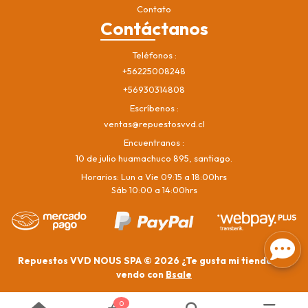
Contato
Contáctanos
Teléfonos
+56225008248
+56930314808
Escríbenos
ventas@repuestosvvd.cl
Encuentranos
10 de julio huamachuco 895, santiago.
Horarios: Lun a Vie 09:15 a 18:00hrs
Sáb 10:00 a 14:00hrs
Repuestos VVD NOUS SPA © 2026
¿Te gusta mi tienda? Yo
vendo con
Bsale
0