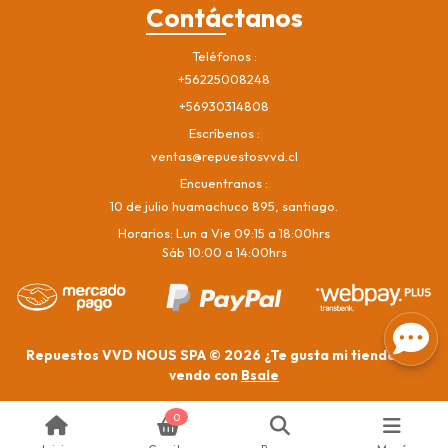
Contáctanos
Teléfonos
+56225008248
+56930314808
Escríbenos
ventas@repuestosvvd.cl
Encuentranos
10 de julio huamachuco 895, santiago.
Horarios: Lun a Vie 09:15 a 18:00hrs
Sáb 10:00 a 14:00hrs
Repuestos VVD NOUS SPA © 2026
¿Te gusta mi tienda? Yo
vendo con
Bsale
0