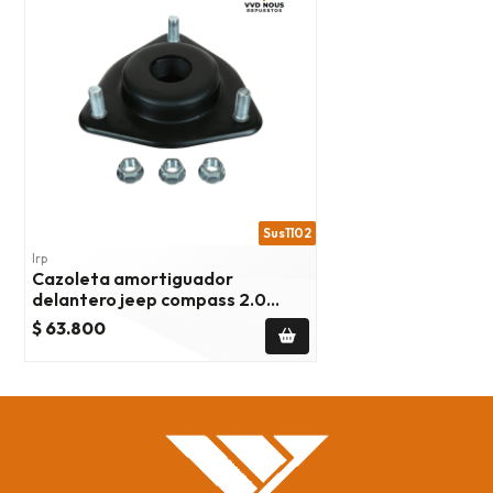
Sus1102
Irp
Cazoleta amortiguador
delantero jeep compass 2.0
2007/2017
$ 63.800