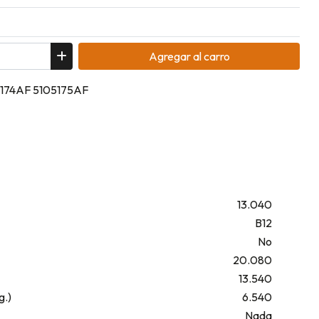
Agregar
al carro
05174AF 5105175AF
13.040
B12
No
20.080
13.540
g.)
6.540
Nada