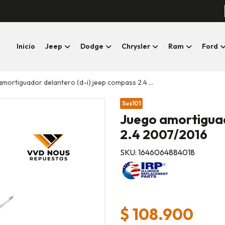
Inicio
Jeep
Dodge
Chrysler
Ram
Ford
ortiguador delantero (d-i) jeep compass 2.4 2007/2016
Sus101
Juego amortiguad
2.4 2007/2016
SKU: 1646064884018
$ 108.900