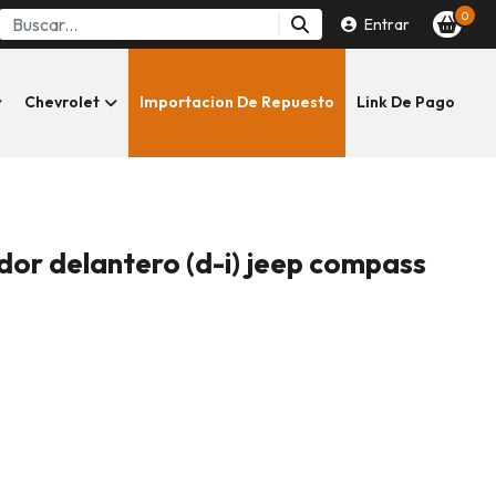
0
Entrar
Chevrolet
Importacion De Repuesto
Link De Pago
or delantero (d-i) jeep compass