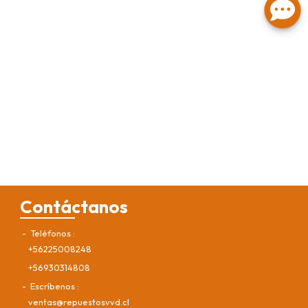
Contáctanos
Teléfonos
+56225008248
+56930314808
Escríbenos
ventas@repuestosvvd.cl