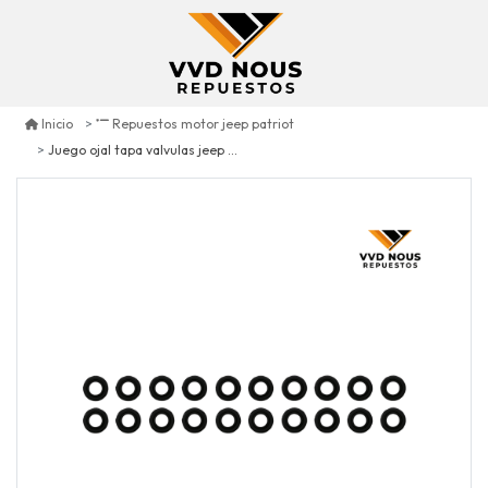
Inicio
Repuestos motor jeep patriot
Juego ojal tapa valvulas jeep patriot 2.0 2007/2017