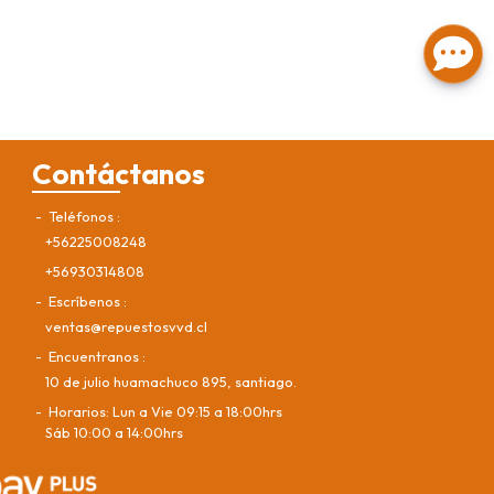
Contáctanos
Teléfonos
+56225008248
+56930314808
Escríbenos
ventas@repuestosvvd.cl
Encuentranos
10 de julio huamachuco 895, santiago.
Horarios: Lun a Vie 09:15 a 18:00hrs
Sáb 10:00 a 14:00hrs