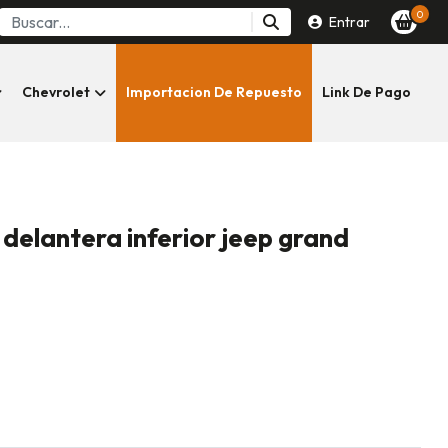
0
Entrar
Chevrolet
Importacion De Repuesto
Link De Pago
 delantera inferior jeep grand