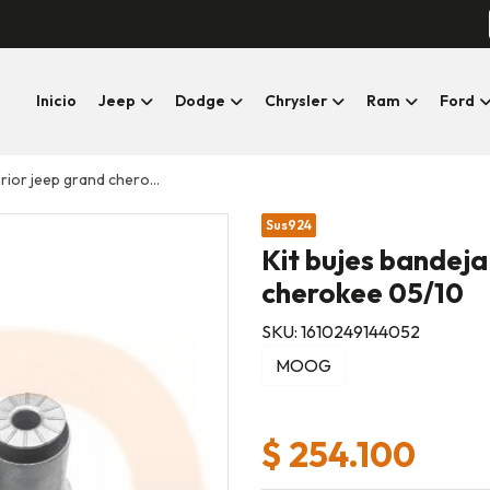
Inicio
Jeep
Dodge
Chrysler
Ram
Ford
 jeep grand cherokee 05/10
Sus924
Kit bujes bandeja
cherokee 05/10
SKU: 1610249144052
MOOG
$ 254.100