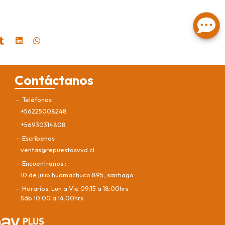
Contáctanos
Teléfonos
+56225008248
+56930314808
Escríbenos
ventas@repuestosvvd.cl
Encuentranos
10 de julio huamachuco 895, santiago.
Horarios: Lun a Vie 09:15 a 18:00hrs
Sáb 10:00 a 14:00hrs