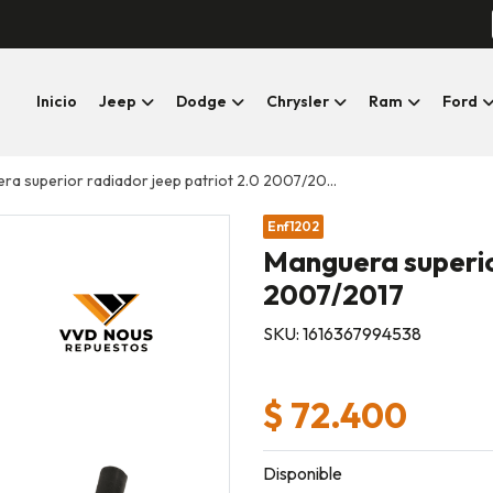
Inicio
Jeep
Dodge
Chrysler
Ram
Ford
ra superior radiador jeep patriot 2.0 2007/2017
Enf1202
Manguera superio
2007/2017
SKU: 1616367994538
$ 72.400
Disponible