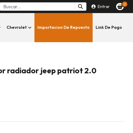
0
Entrar
Chevrolet
Importacion De Repuesto
Link De Pago
r radiador jeep patriot 2.0