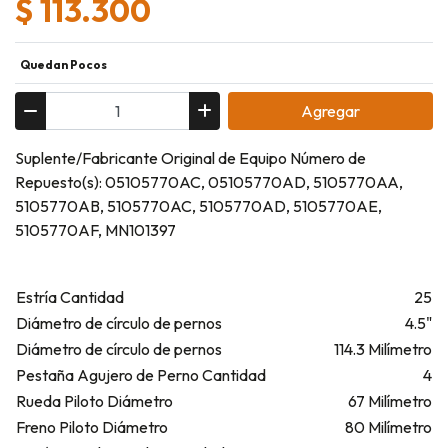
$ 113.300
Quedan Pocos
Agregar
Suplente/Fabricante Original de Equipo Número de
Repuesto(s): 05105770AC, 05105770AD, 5105770AA,
5105770AB, 5105770AC, 5105770AD, 5105770AE,
5105770AF, MN101397
Estría Cantidad
25
Diámetro de círculo de pernos
4.5"
Diámetro de círculo de pernos
114.3 Milímetro
Pestaña Agujero de Perno Cantidad
4
Rueda Piloto Diámetro
67 Milímetro
Freno Piloto Diámetro
80 Milímetro