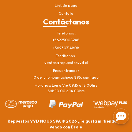
Link de pago
Contato
Contáctanos
Teléfonos
+56225008248
+56930314808
Escríbenos
ventas@repuestosvvd.cl
Encuentranos
10 de julio huamachuco 895, santiago.
Horarios: Lun a Vie 09:15 a 18:00hrs
Sáb 10:00 a 14:00hrs
Repuestos VVD NOUS SPA © 2026
¿Te gusta mi tienda? Yo
vendo con
Bsale