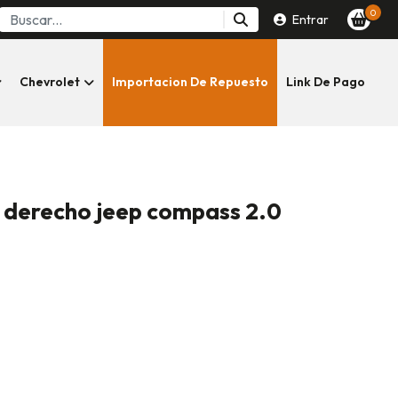
0
Entrar
Chevrolet
Importacion De Repuesto
Link De Pago
o derecho jeep compass 2.0