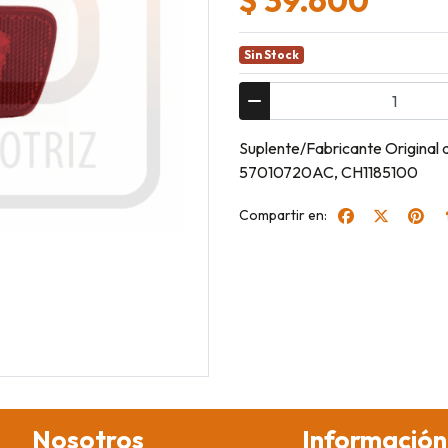
Sin Stock
Suplente/Fabricante Original
57010720AC, CH1185100
Compartir en:
Nosotros
Información