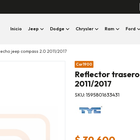
Inicio
Jeep
Dodge
Chrysler
Ram
Ford
recho jeep compass 2.0 2011/2017
Car1900
Reflector traser
2011/2017
SKU: 1595801633431
$ 39.600