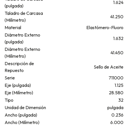
1.624
(pulgada)
Taladro de Carcasa
41.250
(Milímetro)
Material
Elastómero-Fluoro
Diámetro Externo
1.632
(pulgada)
Diámetro Externo
41.450
(Milímetro)
Descripción de
Sello de Aceite
Repuesto
Serie
711000
Eje (pulgada)
1.125
Eje (Milímetro)
28.580
Tipo
32
Unidad de Dimensión
pulgada
Ancho (pulgada)
0.236
Ancho (Milímetro)
6.000