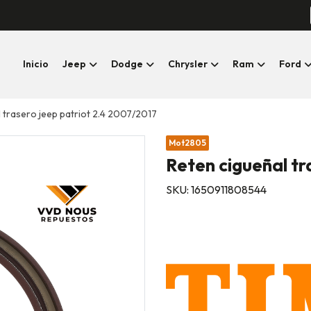
Inicio
Jeep
Dodge
Chrysler
Ram
Ford
 trasero jeep patriot 2.4 2007/2017
Mot2805
Reten cigueñal tr
SKU: 1650911808544