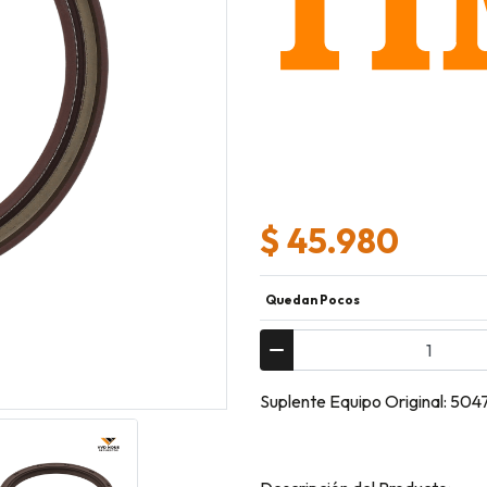
$ 45.980
Quedan Pocos
Suplente Equipo Original: 5