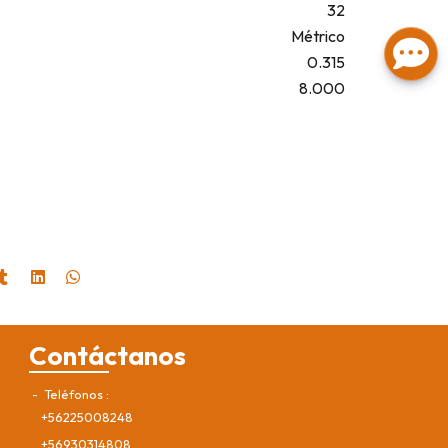
32
Métrico
0.315
8.000
Contáctanos
Teléfonos
+56225008248
+56930314808