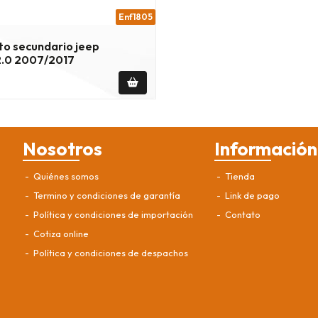
Enf1805
o secundario jeep
.0 2007/2017
Nosotros
Información
Quiénes somos
Tienda
Termino y condiciones de garantía
Link de pago
Política y condiciones de importación
Contato
Cotiza online
Política y condiciones de despachos