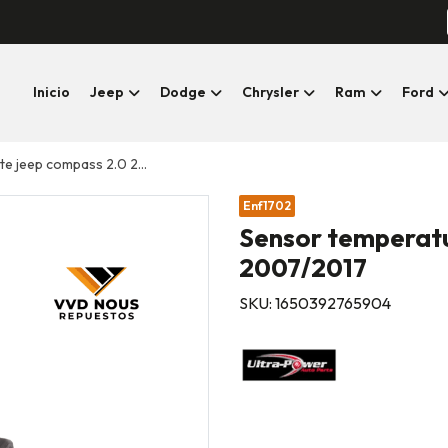
Inicio
Jeep
Dodge
Chrysler
Ram
Ford
ep compass 2.0 2007/2017
Enf1702
Sensor temperatu
2007/2017
SKU: 1650392765904