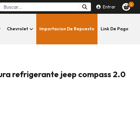
0
Entrar
Chevrolet
Importacion De Repuesto
Link De Pago
ra refrigerante jeep compass 2.0