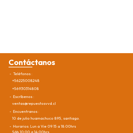
Contáctanos
Teléfonos
+56225008248
+56930314808
Escríbenos
ventas@repuestosvvd.cl
Encuentranos
10 de julio huamachuco 895, santiago.
Horarios: Lun a Vie 09:15 a 18:00hrs
Sáb 10:00 a 14:00hrs