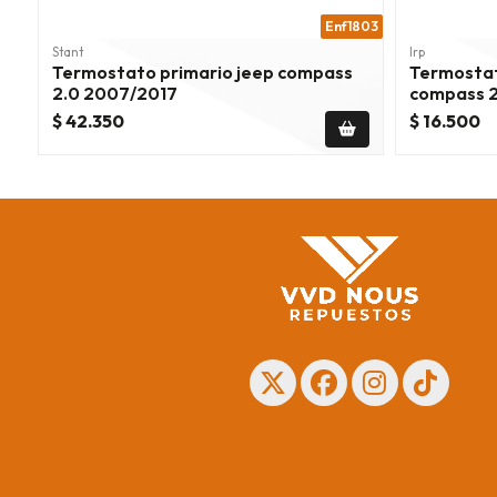
Enf1803
Stant
Irp
Termostato primario jeep compass
Termostat
2.0 2007/2017
compass 2
$ 42.350
$ 16.500