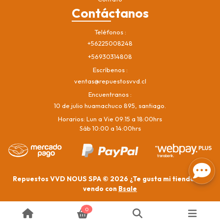
Contáctanos
Teléfonos
+56225008248
+56930314808
Escríbenos
ventas@repuestosvvd.cl
Encuentranos
10 de julio huamachuco 895, santiago.
Horarios: Lun a Vie 09:15 a 18:00hrs
Sáb 10:00 a 14:00hrs
Repuestos VVD NOUS SPA © 2026
¿Te gusta mi tienda? Yo
vendo con
Bsale
0