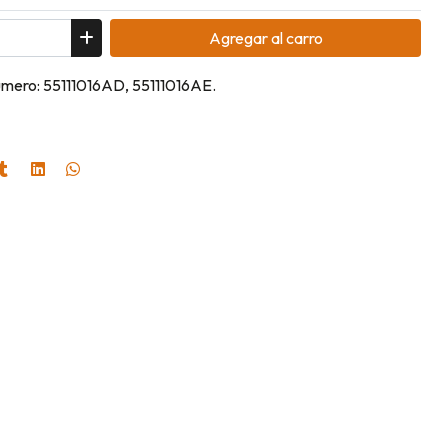
Agregar
al carro
umero: 55111016AD, 55111016AE.