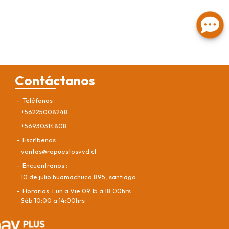
Contáctanos
Teléfonos
+56225008248
+56930314808
Escríbenos
ventas@repuestosvvd.cl
Encuentranos
10 de julio huamachuco 895, santiago.
Horarios: Lun a Vie 09:15 a 18:00hrs
Sáb 10:00 a 14:00hrs