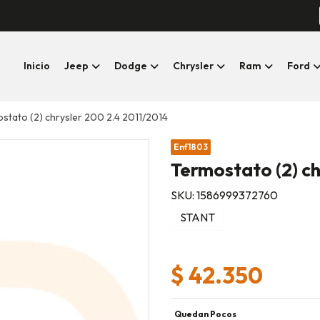
Inicio
Jeep
Dodge
Chrysler
Ram
Ford
stato (2) chrysler 200 2.4 2011/2014
Enf1803
Termostato (2) ch
SKU: 1586999372760
STANT
$ 42.350
Quedan Pocos