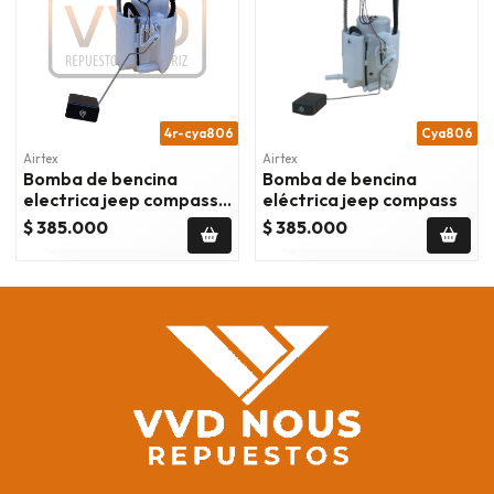
4r-cya806
Cya806
Airtex
Airtex
Bomba de bencina
Bomba de bencina
electrica jeep compass
eléctrica jeep compass
07/17
$ 385.000
$ 385.000