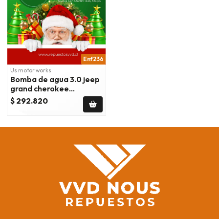
Enf236
Us motor works
Bomba de agua 3.0 jeep
grand cherokee
2014/2019 ram 1500
$ 292.820
2014/2018