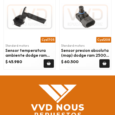
Cya1705
Cya1208
Standard motors
Standard motors
Sensor temperatura
Sensor presion absoluta
ambiente dodge ram
(map) dodge ram 2500
2500 5.7 - 5.9
5.7 2003/2010
$ 45.980
$ 60.500
2003/2010