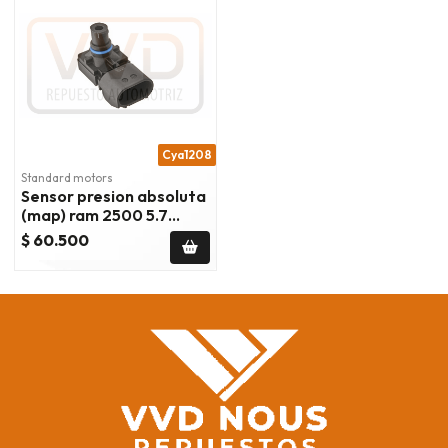
Cya1208
Standard motors
Sensor presion absoluta
(map) ram 2500 5.7
2011/2018
$ 60.500