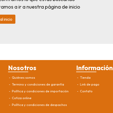
itamos a ir a nuestra página de inicio
al inicio
Nosotros
Información
Quiénes somos
Tienda
Termino y condiciones de garantía
Link de pago
Política y condiciones de importación
Contato
Cotiza online
Política y condiciones de despachos