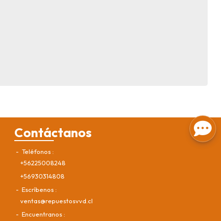
Contáctanos
Teléfonos
+56225008248
+56930314808
Escríbenos
ventas@repuestosvvd.cl
Encuentranos