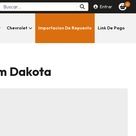
0
Entrar
Chevrolet
Importacion De Repuesto
Link De Pago
am Dakota