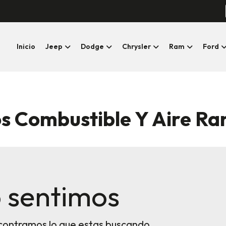
Inicio
Jeep
Dodge
Chrysler
Ram
Ford
s Combustible Y Aire R
 sentimos
contramos lo que estas buscando