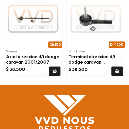
Dir100
Dir1200
Viemar
Quick steer
Axial direccion d/i dodge
Terminal direccion d/i
caravan 2001/2007
dodge caravan
2001/2004
$ 38.500
$ 38.500